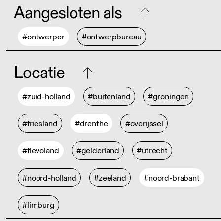
Aangesloten als
#ontwerper
#ontwerpbureau
Locatie
#zuid-holland
#buitenland
#groningen
#friesland
#drenthe
#overijssel
#flevoland
#gelderland
#utrecht
#noord-holland
#zeeland
#noord-brabant
#limburg