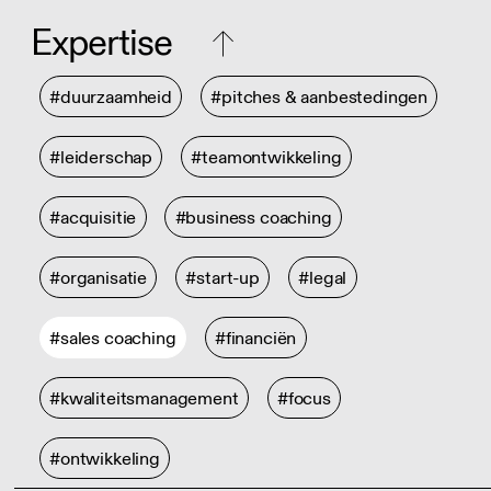
Expertise
#duurzaamheid
#pitches & aanbestedingen
#leiderschap
#teamontwikkeling
#acquisitie
#business coaching
#organisatie
#start-up
#legal
#sales coaching
#financiën
#kwaliteitsmanagement
#focus
#ontwikkeling