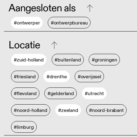
Aangesloten als
#ontwerper
#ontwerpbureau
Locatie
#zuid-holland
#buitenland
#groningen
#friesland
#drenthe
#overijssel
#flevoland
#gelderland
#utrecht
#noord-holland
#zeeland
#noord-brabant
#limburg