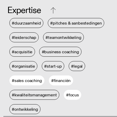
Expertise
#duurzaamheid
#pitches & aanbestedingen
#leiderschap
#teamontwikkeling
#acquisitie
#business coaching
#organisatie
#start-up
#legal
#sales coaching
#financiën
#kwaliteitsmanagement
#focus
#ontwikkeling