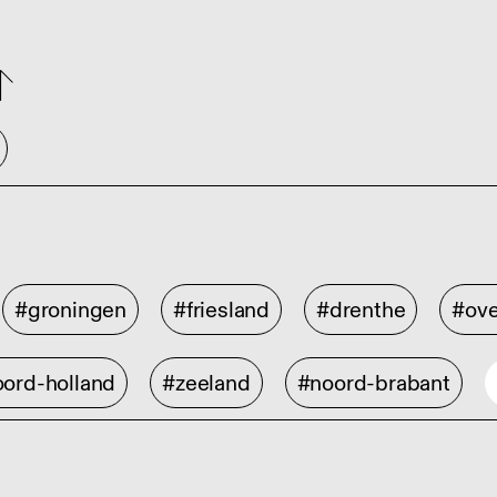
#groningen
#friesland
#drenthe
#ove
ord-holland
#zeeland
#noord-brabant