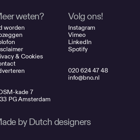
eer weten?
Volg ons!
d worden
Instagram
pzeggen
Vimeo
lofon
LinkedIn
sclaimer
Spotify
ivacy & Cookies
ntact
020 624 47 48
verteren
info@bno.nl
DSM-kade 7
033 PG Amsterdam
ade by Dutch designers