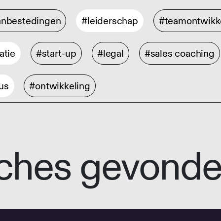
anbestedingen
#leiderschap
#teamontwikk
atie
#start-up
#legal
#sales coaching
us
#ontwikkeling
ches gevond