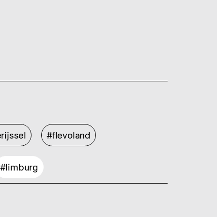
rijssel
#flevoland
#limburg