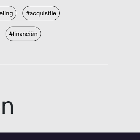
eling
#acquisitie
#financiën
en