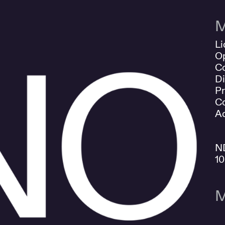
M
Li
O
Co
Di
Pr
Co
Ad
N
1
M