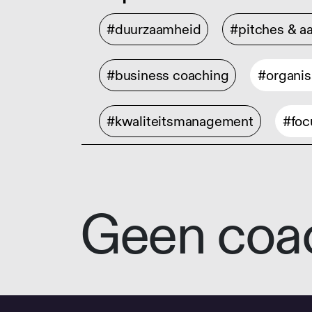
#duurzaamheid
#pitches & a
#business coaching
#organis
#kwaliteitsmanagement
#foc
Geen coa