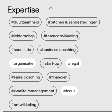
Expertise
#duurzaamheid
#pitches & aanbestedingen
#leiderschap
#teamontwikkeling
#acquisitie
#business coaching
#organisatie
#start-up
#legal
#sales coaching
#financiën
#kwaliteitsmanagement
#focus
#ontwikkeling