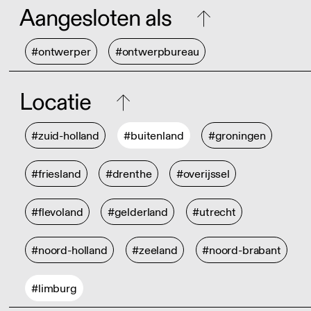
Aangesloten als
#ontwerper
#ontwerpbureau
Locatie
#zuid-holland
#buitenland
#groningen
#friesland
#drenthe
#overijssel
#flevoland
#gelderland
#utrecht
#noord-holland
#zeeland
#noord-brabant
#limburg