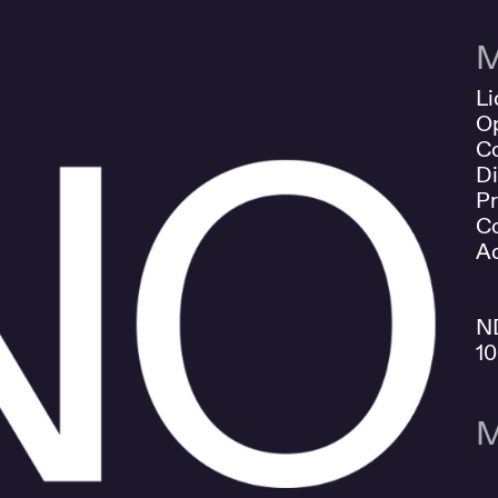
M
Li
O
Co
Di
Pr
Co
Ad
N
1
M