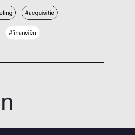
eling
#acquisitie
#financiën
en