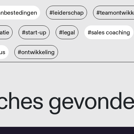
anbestedingen
#leiderschap
#teamontwikk
atie
#start-up
#legal
#sales coaching
us
#ontwikkeling
ches gevond