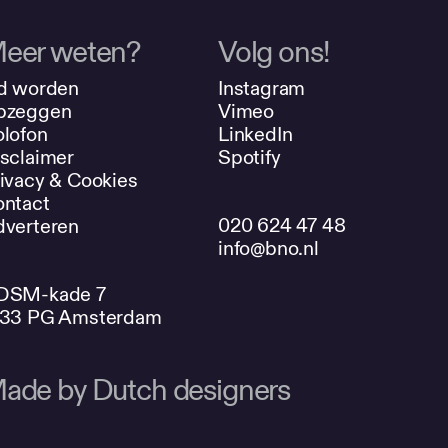
eer weten?
Volg ons!
d worden
Instagram
pzeggen
Vimeo
lofon
LinkedIn
sclaimer
Spotify
ivacy & Cookies
ntact
020 624 47 48
verteren
info@bno.nl
DSM-kade 7
033 PG Amsterdam
ade by Dutch designers