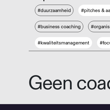
#duurzaamheid
#pitches & a
#business coaching
#organis
#kwaliteitsmanagement
#foc
Geen coa