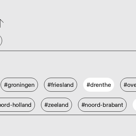
#groningen
#friesland
#drenthe
#ove
ord-holland
#zeeland
#noord-brabant