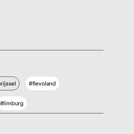
rijssel
#flevoland
#limburg