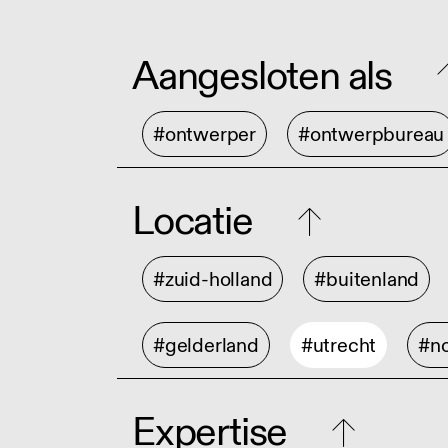
Aangesloten als
#ontwerper
#ontwerpbureau
Locatie
#zuid-holland
#buitenland
#gelderland
#utrecht
#no
Expertise