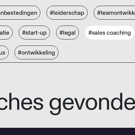
anbestedingen
#leiderschap
#teamontwikk
atie
#start-up
#legal
#sales coaching
us
#ontwikkeling
ches gevond