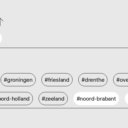
#groningen
#friesland
#drenthe
#ove
ord-holland
#zeeland
#noord-brabant