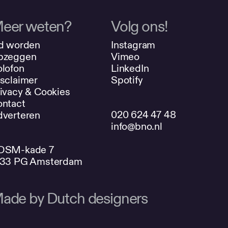
eer weten?
Volg ons!
d worden
Instagram
pzeggen
Vimeo
lofon
LinkedIn
sclaimer
Spotify
ivacy & Cookies
ntact
020 624 47 48
verteren
info@bno.nl
DSM-kade 7
033 PG Amsterdam
ade by Dutch designers