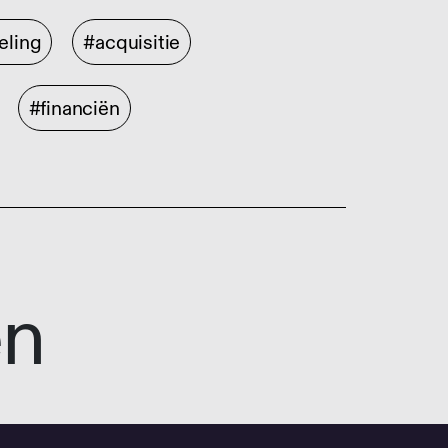
eling
#acquisitie
#financiën
en