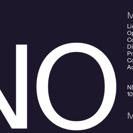
M
Li
O
Co
Di
Pr
Co
Ad
N
1
M