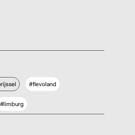
rijssel
#flevoland
#limburg