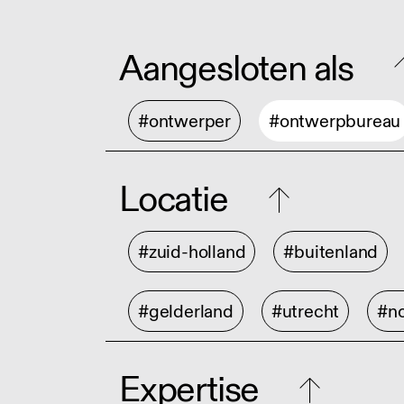
Aangesloten als
#ontwerper
#ontwerpbureau
Locatie
#zuid-holland
#buitenland
#gelderland
#utrecht
#no
Expertise