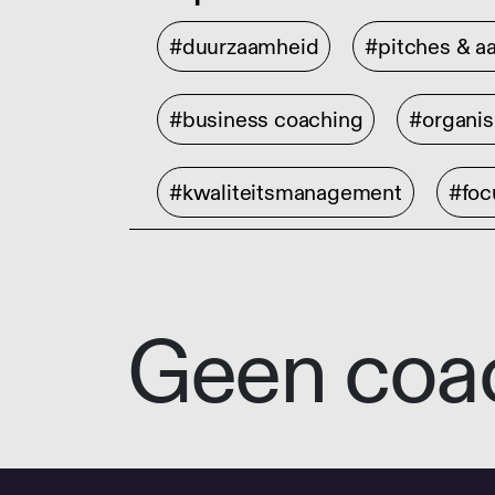
#duurzaamheid
#pitches & a
#business coaching
#organis
#kwaliteitsmanagement
#foc
Geen coa