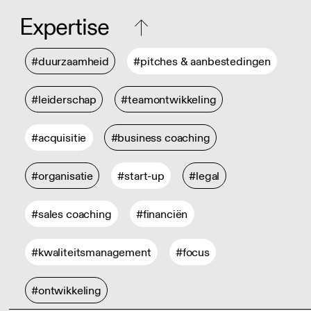
Expertise
#duurzaamheid
#pitches & aanbestedingen
#leiderschap
#teamontwikkeling
#acquisitie
#business coaching
#organisatie
#start-up
#legal
#sales coaching
#financiën
#kwaliteitsmanagement
#focus
#ontwikkeling