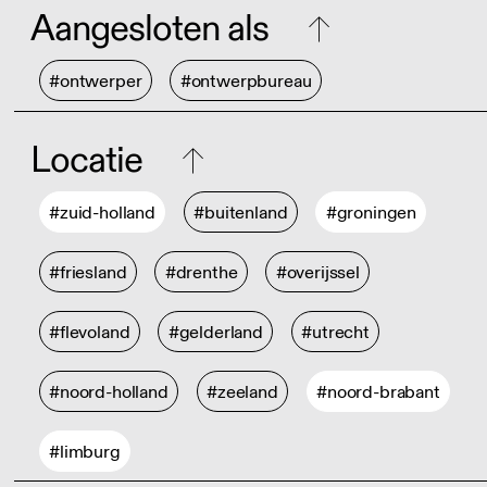
Aangesloten als
#ontwerper
#ontwerpbureau
Locatie
#zuid-holland
#buitenland
#groningen
#friesland
#drenthe
#overijssel
#flevoland
#gelderland
#utrecht
#noord-holland
#zeeland
#noord-brabant
#limburg