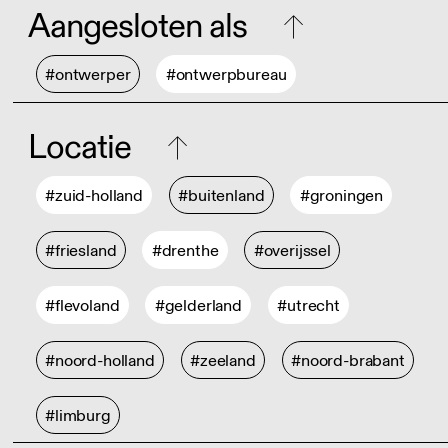
Aangesloten als
#ontwerper
#ontwerpbureau
Locatie
#zuid-holland
#buitenland
#groningen
#friesland
#drenthe
#overijssel
#flevoland
#gelderland
#utrecht
#noord-holland
#zeeland
#noord-brabant
#limburg