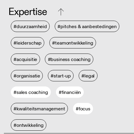
Expertise
#duurzaamheid
#pitches & aanbestedingen
#leiderschap
#teamontwikkeling
#acquisitie
#business coaching
#organisatie
#start-up
#legal
#sales coaching
#financiën
#kwaliteitsmanagement
#focus
#ontwikkeling