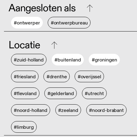
Aangesloten als
#ontwerper
#ontwerpbureau
Locatie
#zuid-holland
#buitenland
#groningen
#friesland
#drenthe
#overijssel
#flevoland
#gelderland
#utrecht
#noord-holland
#zeeland
#noord-brabant
#limburg