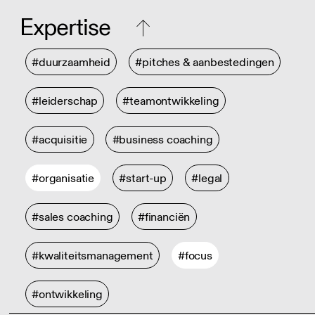
Expertise
#duurzaamheid
#pitches & aanbestedingen
#leiderschap
#teamontwikkeling
#acquisitie
#business coaching
#organisatie
#start-up
#legal
#sales coaching
#financiën
#kwaliteitsmanagement
#focus
#ontwikkeling