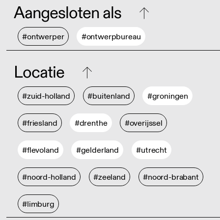
Aangesloten als
#ontwerper
#ontwerpbureau
Locatie
#zuid-holland
#buitenland
#groningen
#friesland
#drenthe
#overijssel
#flevoland
#gelderland
#utrecht
#noord-holland
#zeeland
#noord-brabant
#limburg