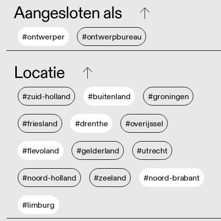
Aangesloten als
#ontwerper
#ontwerpbureau
Locatie
#zuid-holland
#buitenland
#groningen
#friesland
#drenthe
#overijssel
#flevoland
#gelderland
#utrecht
#noord-holland
#zeeland
#noord-brabant
#limburg