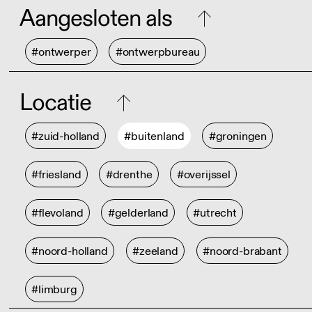
Aangesloten als
#ontwerper
#ontwerpbureau
Locatie
#zuid-holland
#buitenland
#groningen
#friesland
#drenthe
#overijssel
#flevoland
#gelderland
#utrecht
#noord-holland
#zeeland
#noord-brabant
#limburg