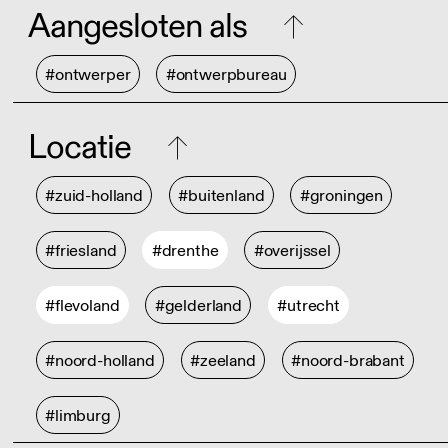
Aangesloten als
#ontwerper
#ontwerpbureau
Locatie
#zuid-holland
#buitenland
#groningen
#friesland
#drenthe
#overijssel
#flevoland
#gelderland
#utrecht
#noord-holland
#zeeland
#noord-brabant
#limburg