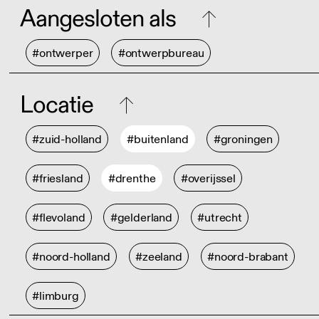
Aangesloten als
#ontwerper
#ontwerpbureau
Locatie
#zuid-holland
#buitenland
#groningen
#friesland
#drenthe
#overijssel
#flevoland
#gelderland
#utrecht
#noord-holland
#zeeland
#noord-brabant
#limburg