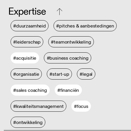
Expertise
#duurzaamheid
#pitches & aanbestedingen
#leiderschap
#teamontwikkeling
#acquisitie
#business coaching
#organisatie
#start-up
#legal
#sales coaching
#financiën
#kwaliteitsmanagement
#focus
#ontwikkeling