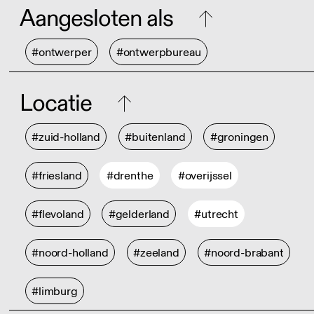
Aangesloten als
#ontwerper
#ontwerpbureau
Locatie
#zuid-holland
#buitenland
#groningen
#friesland
#drenthe
#overijssel
#flevoland
#gelderland
#utrecht
#noord-holland
#zeeland
#noord-brabant
#limburg