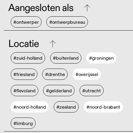
Aangesloten als
#ontwerper
#ontwerpbureau
Locatie
#zuid-holland
#buitenland
#groningen
#friesland
#drenthe
#overijssel
#flevoland
#gelderland
#utrecht
#noord-holland
#zeeland
#noord-brabant
#limburg