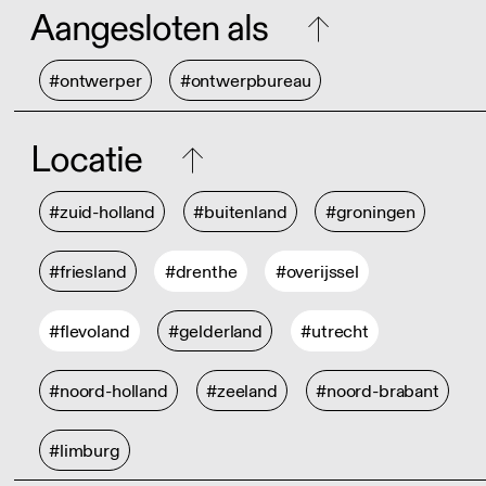
Aangesloten als
#ontwerper
#ontwerpbureau
Locatie
#zuid-holland
#buitenland
#groningen
#friesland
#drenthe
#overijssel
#flevoland
#gelderland
#utrecht
#noord-holland
#zeeland
#noord-brabant
#limburg