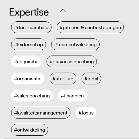
Expertise
#duurzaamheid
#pitches & aanbestedingen
#leiderschap
#teamontwikkeling
#acquisitie
#business coaching
#organisatie
#start-up
#legal
#sales coaching
#financiën
#kwaliteitsmanagement
#focus
#ontwikkeling