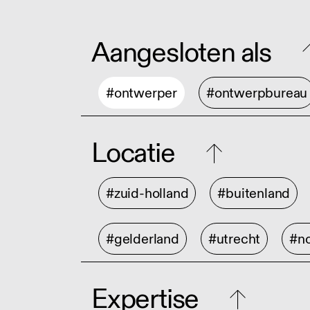
Aangesloten als
#ontwerper
#ontwerpbureau
Locatie
#zuid-holland
#buitenland
#gelderland
#utrecht
#no
Expertise