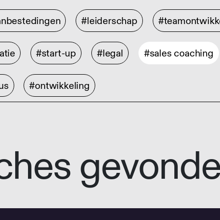
anbestedingen
#leiderschap
#teamontwikk
atie
#start-up
#legal
#sales coaching
us
#ontwikkeling
ches gevond