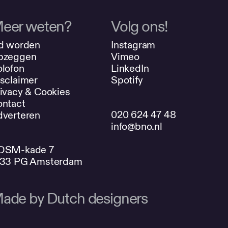
eer weten?
Volg ons!
d worden
Instagram
pzeggen
Vimeo
lofon
LinkedIn
sclaimer
Spotify
ivacy & Cookies
ntact
020 624 47 48
verteren
info@bno.nl
DSM-kade 7
033 PG Amsterdam
ade by Dutch designers