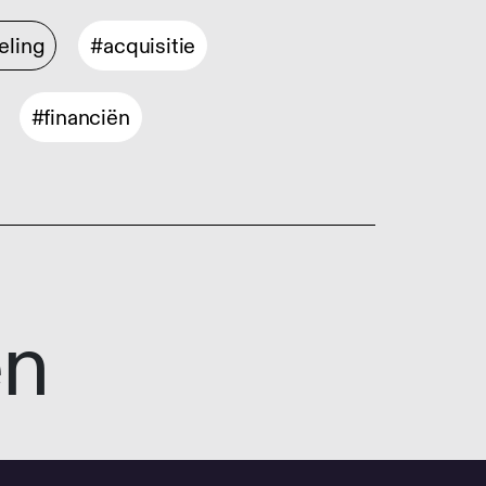
eling
#acquisitie
#financiën
en