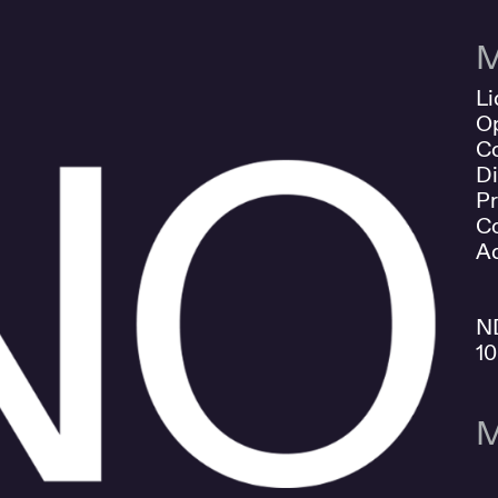
M
Li
O
Co
Di
Pr
Co
Ad
N
1
M