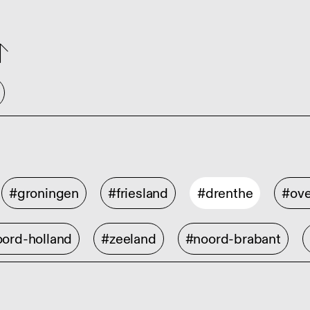
#groningen
#friesland
#drenthe
#ove
ord-holland
#zeeland
#noord-brabant