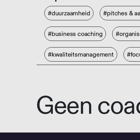
#duurzaamheid
#pitches & a
#business coaching
#organis
#kwaliteitsmanagement
#foc
Geen coa