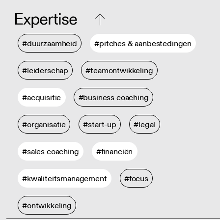
Expertise
#duurzaamheid
#pitches & aanbestedingen
#leiderschap
#teamontwikkeling
#acquisitie
#business coaching
#organisatie
#start-up
#legal
#sales coaching
#financiën
#kwaliteitsmanagement
#focus
#ontwikkeling