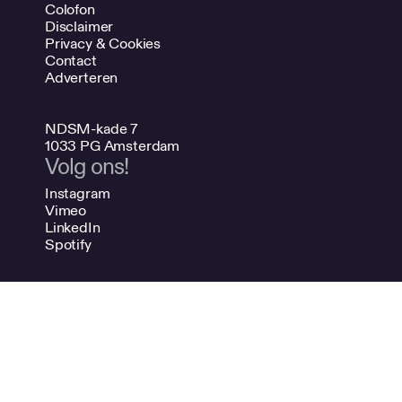
Colofon
Disclaimer
Privacy & Cookies
Contact
Adverteren
NDSM-kade 7
1033 PG Amsterdam
Volg ons!
Instagram
Vimeo
LinkedIn
Spotify
020 624 47 48
info@bno.nl
Made by Dutch designers