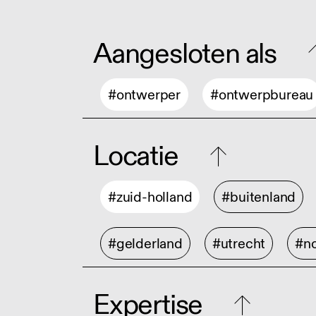
Aangesloten als
#ontwerper
#ontwerpbureau
Locatie
#zuid-holland
#buitenland
#gelderland
#utrecht
#no
Expertise