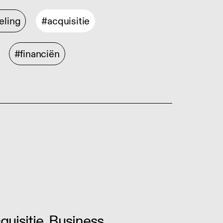
eling
#acquisitie
#financiën
uisitie, Business