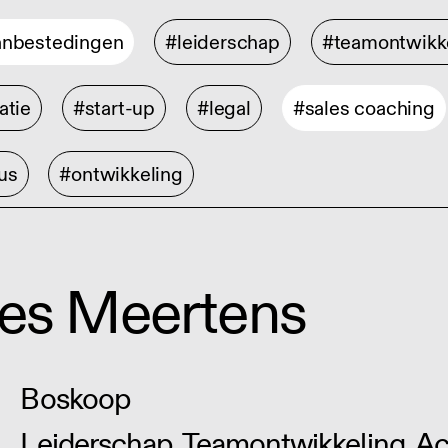
anbestedingen
#leiderschap
#teamontwikk
atie
#start-up
#legal
#sales coaching
us
#ontwikkeling
ies Meertens
Boskoop
Leiderschap, Teamontwikkeling, Acq