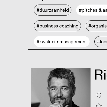
#duurzaamheid
#pitches & a
#business coaching
#organis
#kwaliteitsmanagement
#foc
R