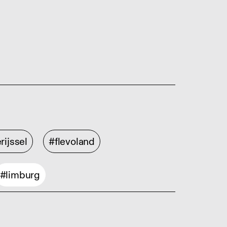
rijssel
#flevoland
#limburg