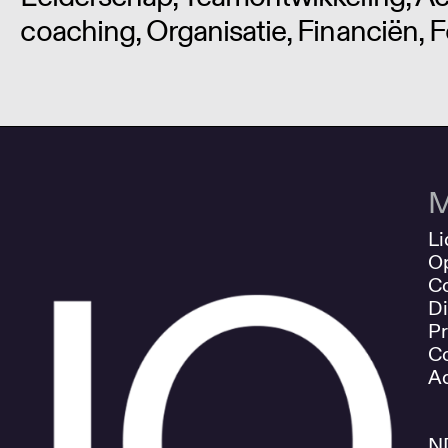
coaching, Organisatie, Financiën, 
M
Li
O
Co
Di
Pr
Co
Ad
N