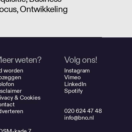
Focus, Ontwikkeling
eer weten?
Volg ons!
d worden
Instagram
pzeggen
Vimeo
lofon
LinkedIn
sclaimer
Spotify
ivacy & Cookies
ntact
020 624 47 48
verteren
info@bno.nl
DSM-kade 7