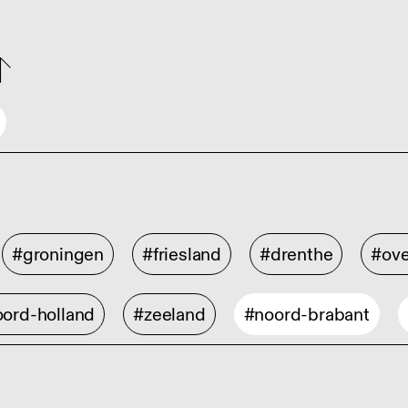
#groningen
#friesland
#drenthe
#ove
ord-holland
#zeeland
#noord-brabant