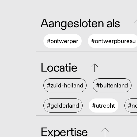
Aangesloten als
#ontwerper
#ontwerpbureau
Locatie
#zuid-holland
#buitenland
#gelderland
#utrecht
#no
Expertise