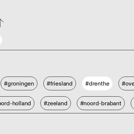
#groningen
#friesland
#drenthe
#ove
ord-holland
#zeeland
#noord-brabant