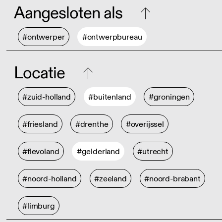
Aangesloten als
#ontwerper
#ontwerpbureau
Locatie
#zuid-holland
#buitenland
#groningen
#friesland
#drenthe
#overijssel
#flevoland
#gelderland
#utrecht
#noord-holland
#zeeland
#noord-brabant
#limburg