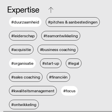
Expertise
#duurzaamheid
#pitches & aanbestedingen
#leiderschap
#teamontwikkeling
#acquisitie
#business coaching
#organisatie
#start-up
#legal
#sales coaching
#financiën
#kwaliteitsmanagement
#focus
#ontwikkeling