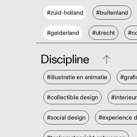
#zuid-holland
#buitenland
#gelderland
#utrecht
#no
Discipline
#illustratie en animatie
#graf
#collectible design
#interieu
#social design
#experience 