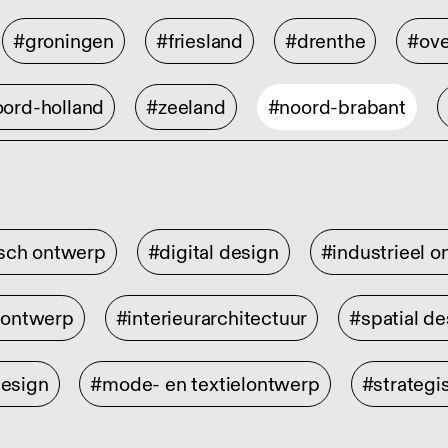
#groningen
#friesland
#drenthe
#ove
ord-holland
#zeeland
#noord-brabant
isch ontwerp
#digital design
#industrieel 
rontwerp
#interieurarchitectuur
#spatial de
design
#mode- en textielontwerp
#strategi