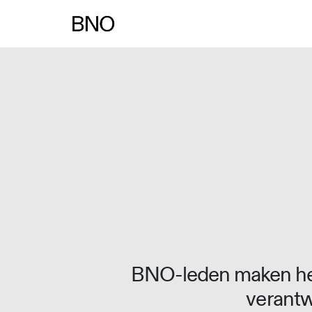
Overslaan naar inhoud
BNO-leden maken het
verantw