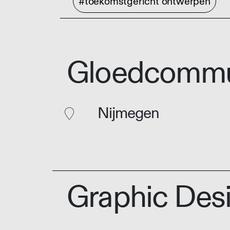
#toekomstgericht ontwerpen
Gloedcommu
Nijmegen
Graphic Des