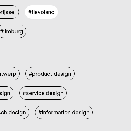
rijssel
#flevoland
#limburg
ontwerp
#product design
sign
#service design
sch design
#information design