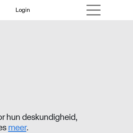
Login
r hun deskundigheid,
ees
meer
.