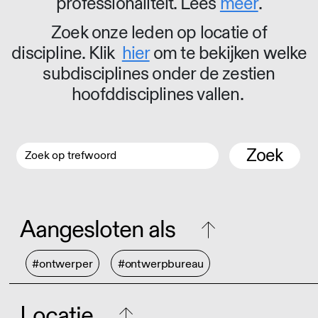
professionaliteit. Lees
meer
.
Zoek onze leden op locatie of
discipline. Klik
hier
om te bekijken welke
subdisciplines onder de zestien
hoofddisciplines vallen.
Zoek
Aangesloten als
#ontwerper
#ontwerpbureau
Locatie