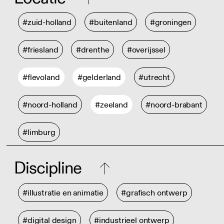
#zuid-holland
#buitenland
#groningen
#friesland
#drenthe
#overijssel
#flevoland
#gelderland
#utrecht
#noord-holland
#zeeland
#noord-brabant
#limburg
Discipline
#illustratie en animatie
#grafisch ontwerp
#digital design
#industrieel ontwerp