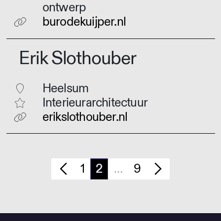
ontwerp
burodekuijper.nl
Erik Slothouber
Heelsum
Interieurarchitectuur
erikslothouber.nl
1
2
…
9