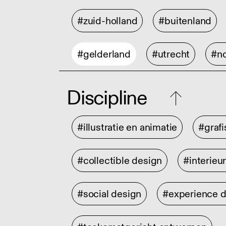
#zuid-holland
#buitenland
#gelderland
#utrecht
#no
Discipline
#illustratie en animatie
#graf
#collectible design
#interieu
#social design
#experience 