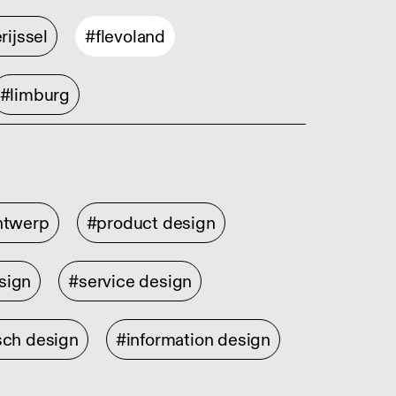
rijssel
#flevoland
#limburg
ontwerp
#product design
sign
#service design
sch design
#information design