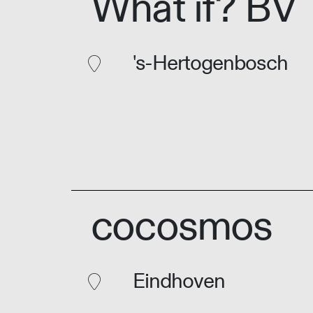
What if? BV
's-Hertogenbosch
cocosmos
Eindhoven