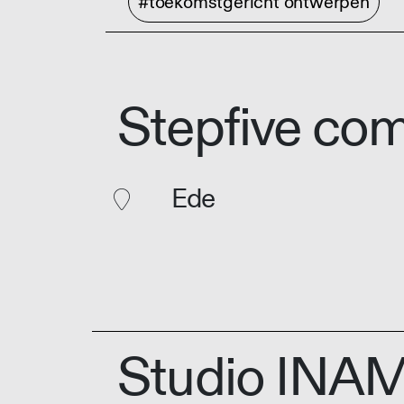
#toekomstgericht ontwerpen
Stepfive co
Ede
Studio INA