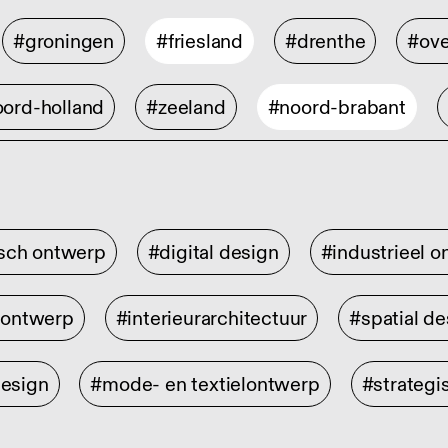
#groningen
#friesland
#drenthe
#ove
ord-holland
#zeeland
#noord-brabant
isch ontwerp
#digital design
#industrieel 
rontwerp
#interieurarchitectuur
#spatial de
design
#mode- en textielontwerp
#strategi