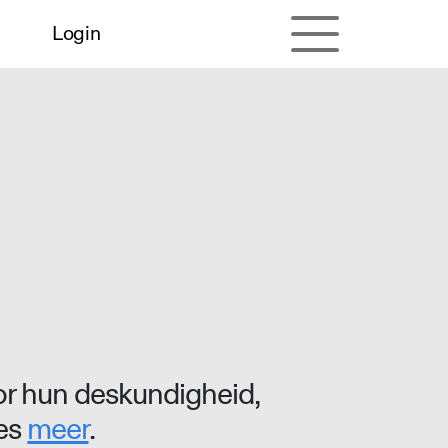
Login
r hun deskundigheid,
ees
meer
.