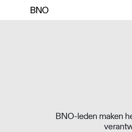
Overslaan naar inhoud
BNO-leden maken het
verantw