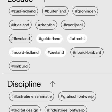
#zuid-holland
#buitenland
#groningen
#friesland
#drenthe
#overijssel
#flevoland
#gelderland
#utrecht
#noord-holland
#zeeland
#noord-brabant
#limburg
Discipline
#illustratie en animatie
#grafisch ontwerp
#digital design
#industrieel ontwerp