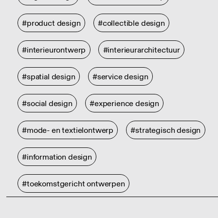
#product design
#collectible design
#interieurontwerp
#interieurarchitectuur
#spatial design
#service design
#social design
#experience design
#mode- en textielontwerp
#strategisch design
#information design
#toekomstgericht ontwerpen