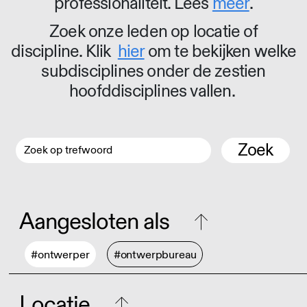
professionaliteit. Lees
meer
.
Zoek onze leden op locatie of
discipline. Klik
hier
om te bekijken welke
subdisciplines onder de zestien
hoofddisciplines vallen.
Zoek
Aangesloten als
#ontwerper
#ontwerpbureau
Locatie