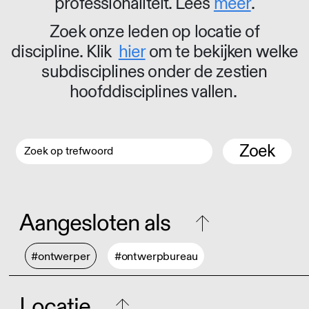
professionaliteit. Lees
meer
.
Zoek onze leden op locatie of
discipline. Klik
hier
om te bekijken welke
subdisciplines onder de zestien
hoofddisciplines vallen.
Zoek
Aangesloten als
#ontwerper
#ontwerpbureau
Locatie