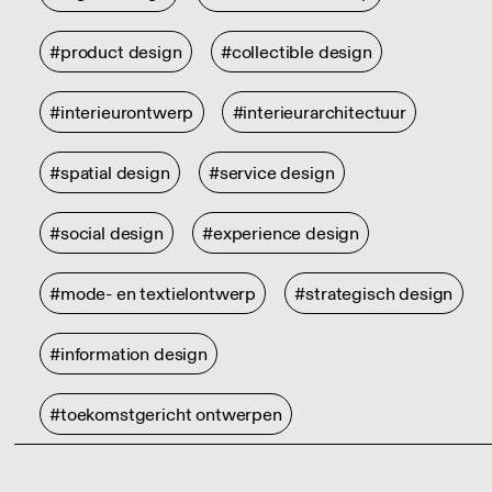
#product design
#collectible design
#interieurontwerp
#interieurarchitectuur
#spatial design
#service design
#social design
#experience design
#mode- en textielontwerp
#strategisch design
#information design
#toekomstgericht ontwerpen