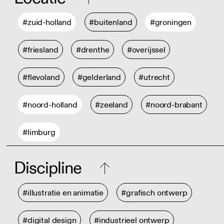
#zuid-holland
#buitenland
#groningen
#friesland
#drenthe
#overijssel
#flevoland
#gelderland
#utrecht
#noord-holland
#zeeland
#noord-brabant
#limburg
Discipline
#illustratie en animatie
#grafisch ontwerp
#digital design
#industrieel ontwerp