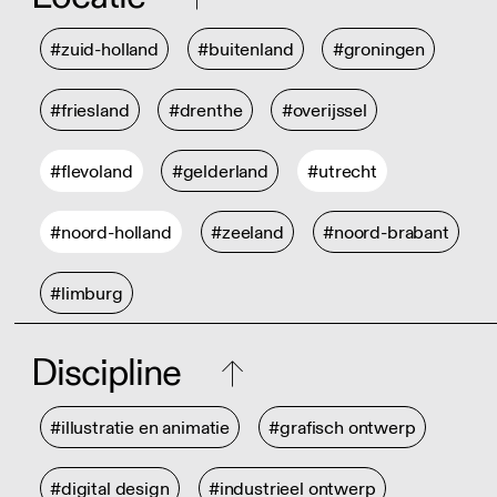
#zuid-holland
#buitenland
#groningen
#friesland
#drenthe
#overijssel
#flevoland
#gelderland
#utrecht
#noord-holland
#zeeland
#noord-brabant
#limburg
Discipline
#illustratie en animatie
#grafisch ontwerp
#digital design
#industrieel ontwerp