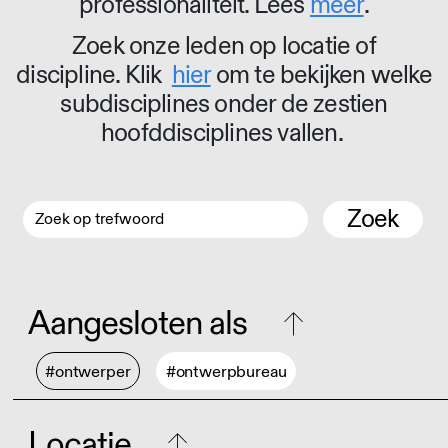
professionaliteit. Lees
meer
.
Zoek onze leden op locatie of
discipline. Klik
hier
om te bekijken welke
subdisciplines onder de zestien
hoofddisciplines vallen.
Zoek
Aangesloten als
#ontwerper
#ontwerpbureau
Locatie