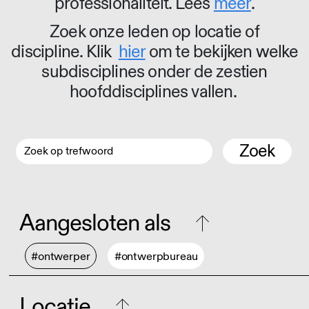
professionaliteit. Lees
meer
.
Zoek onze leden op locatie of
discipline. Klik
hier
om te bekijken welke
subdisciplines onder de zestien
hoofddisciplines vallen.
Zoek
Aangesloten als
#ontwerper
#ontwerpbureau
Locatie