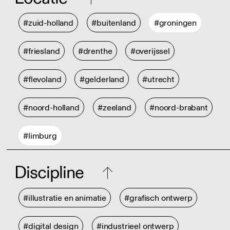
#zuid-holland
#buitenland
#groningen
#friesland
#drenthe
#overijssel
#flevoland
#gelderland
#utrecht
#noord-holland
#zeeland
#noord-brabant
#limburg
Discipline
#illustratie en animatie
#grafisch ontwerp
#digital design
#industrieel ontwerp