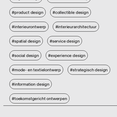
#product design
#collectible design
#interieurontwerp
#interieurarchitectuur
#spatial design
#service design
#social design
#experience design
#mode- en textielontwerp
#strategisch design
#information design
#toekomstgericht ontwerpen