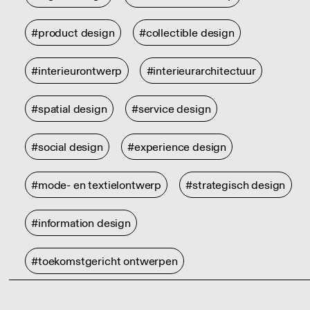
#product design
#collectible design
#interieurontwerp
#interieurarchitectuur
#spatial design
#service design
#social design
#experience design
#mode- en textielontwerp
#strategisch design
#information design
#toekomstgericht ontwerpen