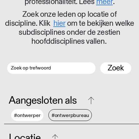
professionaliteit. Lees
meer
.
Zoek onze leden op locatie of
discipline. Klik
hier
om te bekijken welke
subdisciplines onder de zestien
hoofddisciplines vallen.
Zoek
Aangesloten als
#ontwerper
#ontwerpbureau
Locatie