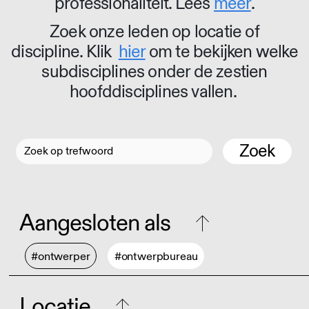
professionaliteit. Lees
meer
.
Zoek onze leden op locatie of
discipline. Klik
hier
om te bekijken welke
subdisciplines onder de zestien
hoofddisciplines vallen.
Zoek
Aangesloten als
#ontwerper
#ontwerpbureau
Locatie