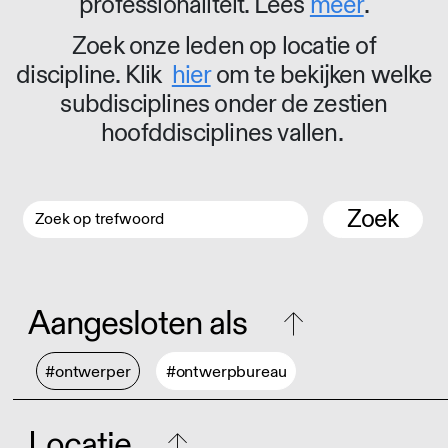
professionaliteit. Lees
meer
.
Zoek onze leden op locatie of
discipline. Klik
hier
om te bekijken welke
subdisciplines onder de zestien
hoofddisciplines vallen.
Zoek
Aangesloten als
#ontwerper
#ontwerpbureau
Locatie