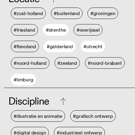
#zuid-holland
#buitenland
#groningen
#friesland
#drenthe
#overijssel
#flevoland
#gelderland
#utrecht
#noord-holland
#zeeland
#noord-brabant
#limburg
Discipline
#illustratie en animatie
#grafisch ontwerp
#digital design
#industrieel ontwerp