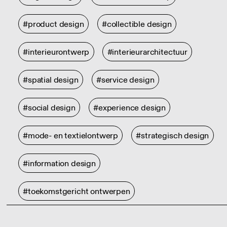
#product design
#collectible design
#interieurontwerp
#interieurarchitectuur
#spatial design
#service design
#social design
#experience design
#mode- en textielontwerp
#strategisch design
#information design
#toekomstgericht ontwerpen