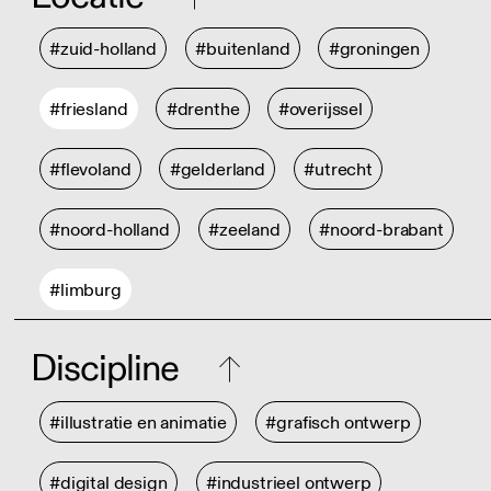
#zuid-holland
#buitenland
#groningen
#friesland
#drenthe
#overijssel
#flevoland
#gelderland
#utrecht
#noord-holland
#zeeland
#noord-brabant
#limburg
Discipline
#illustratie en animatie
#grafisch ontwerp
#digital design
#industrieel ontwerp