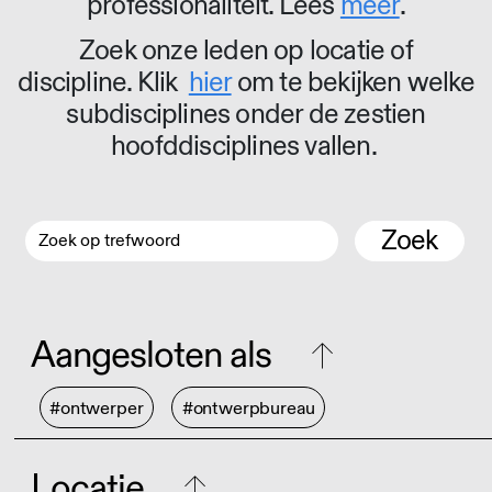
professionaliteit. Lees
meer
.
Zoek onze leden op locatie of
discipline. Klik
hier
om te bekijken welke
subdisciplines onder de zestien
hoofddisciplines vallen.
Zoek
Aangesloten als
#ontwerper
#ontwerpbureau
Locatie