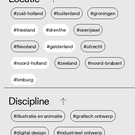
#zuid-holland
#buitenland
#groningen
#friesland
#drenthe
#overijssel
#flevoland
#gelderland
#utrecht
#noord-holland
#zeeland
#noord-brabant
#limburg
Discipline
#illustratie en animatie
#grafisch ontwerp
#digital design
#industrieel ontwerp