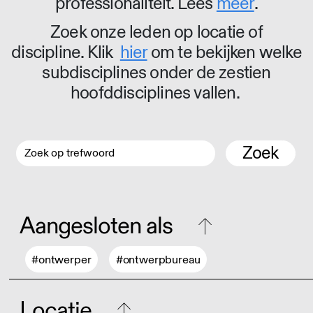
professionaliteit. Lees
meer
.
Zoek onze leden op locatie of
discipline. Klik
hier
om te bekijken welke
subdisciplines onder de zestien
hoofddisciplines vallen.
Zoek
Aangesloten als
#ontwerper
#ontwerpbureau
Locatie