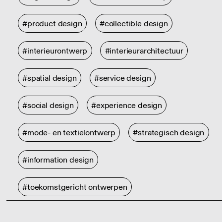
#product design
#collectible design
#interieurontwerp
#interieurarchitectuur
#spatial design
#service design
#social design
#experience design
#mode- en textielontwerp
#strategisch design
#information design
#toekomstgericht ontwerpen