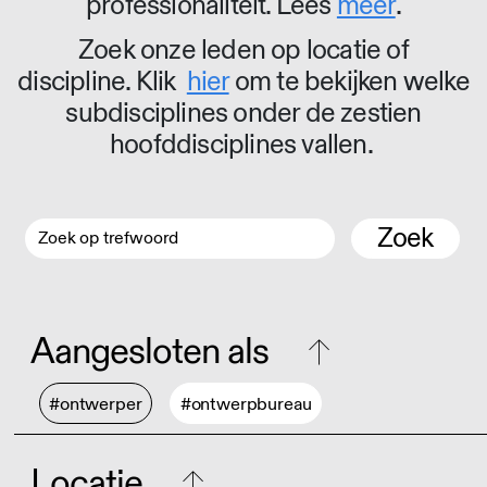
professionaliteit. Lees
meer
.
Zoek onze leden op locatie of
discipline. Klik
hier
om te bekijken welke
subdisciplines onder de zestien
hoofddisciplines vallen.
Zoek
Aangesloten als
#ontwerper
#ontwerpbureau
Locatie