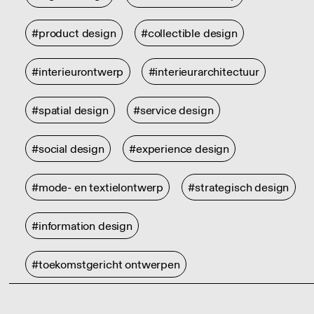
#product design
#collectible design
#interieurontwerp
#interieurarchitectuur
#spatial design
#service design
#social design
#experience design
#mode- en textielontwerp
#strategisch design
#information design
#toekomstgericht ontwerpen