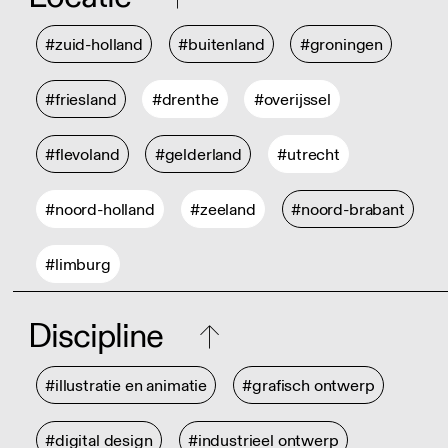
#zuid-holland
#buitenland
#groningen
#friesland
#drenthe
#overijssel
#flevoland
#gelderland
#utrecht
#noord-holland
#zeeland
#noord-brabant
#limburg
Discipline
#illustratie en animatie
#grafisch ontwerp
#digital design
#industrieel ontwerp