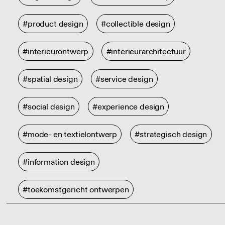
#product design
#collectible design
#interieurontwerp
#interieurarchitectuur
#spatial design
#service design
#social design
#experience design
#mode- en textielontwerp
#strategisch design
#information design
#toekomstgericht ontwerpen