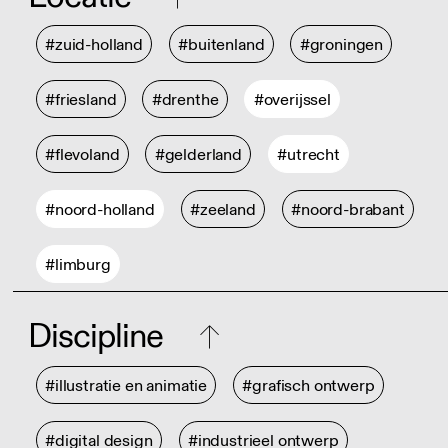
#zuid-holland
#buitenland
#groningen
#friesland
#drenthe
#overijssel
#flevoland
#gelderland
#utrecht
#noord-holland
#zeeland
#noord-brabant
#limburg
Discipline
#illustratie en animatie
#grafisch ontwerp
#digital design
#industrieel ontwerp