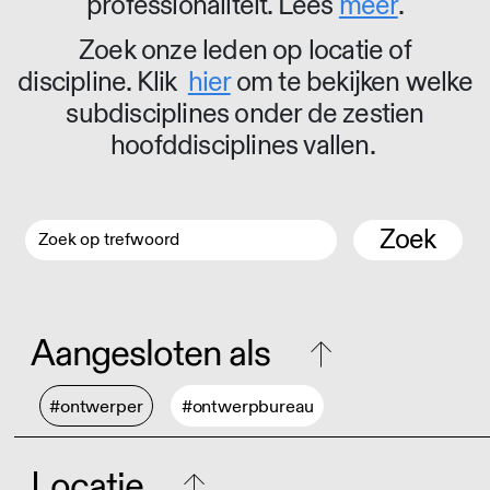
professionaliteit. Lees
meer
.
Zoek onze leden op locatie of
discipline. Klik
hier
om te bekijken welke
subdisciplines onder de zestien
hoofddisciplines vallen.
Zoek
Aangesloten als
#ontwerper
#ontwerpbureau
Locatie