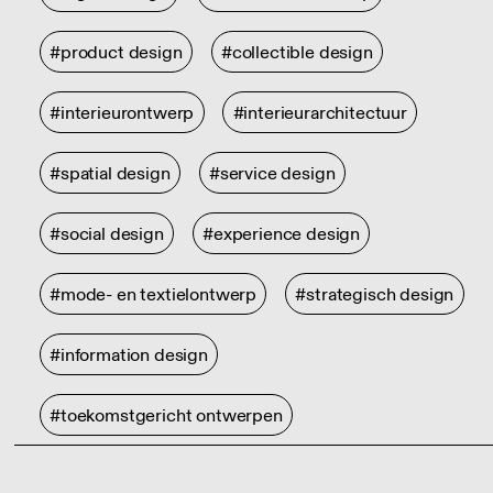
#product design
#collectible design
#interieurontwerp
#interieurarchitectuur
#spatial design
#service design
#social design
#experience design
#mode- en textielontwerp
#strategisch design
#information design
#toekomstgericht ontwerpen