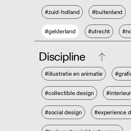
#zuid-holland
#buitenland
#gelderland
#utrecht
#no
Discipline
#illustratie en animatie
#graf
#collectible design
#interieu
#social design
#experience 