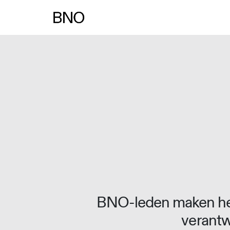
Overslaan naar inhoud
BNO-leden maken het
verantw