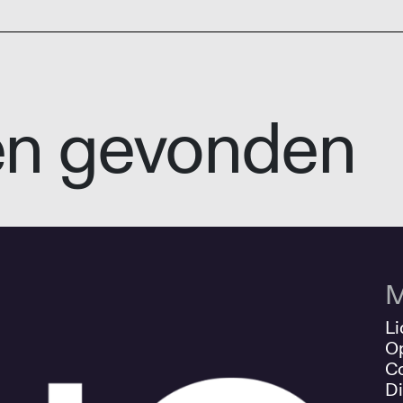
en gevonden
M
Li
O
Co
Di