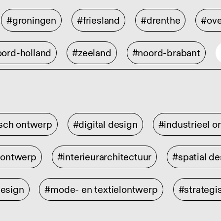
#groningen
#friesland
#drenthe
#ove
ord-holland
#zeeland
#noord-brabant
isch ontwerp
#digital design
#industrieel 
rontwerp
#interieurarchitectuur
#spatial de
design
#mode- en textielontwerp
#strategi