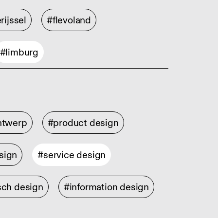
rijssel
#flevoland
#limburg
ontwerp
#product design
sign
#service design
sch design
#information design