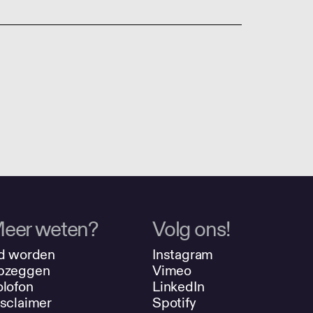
eer weten?
Volg ons!
d worden
Instagram
pzeggen
Vimeo
lofon
LinkedIn
sclaimer
Spotify