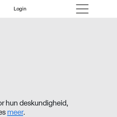
Login
r hun deskundigheid,
ees
meer
.