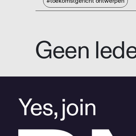
#toekomstgericht ontwerpen
Geen led