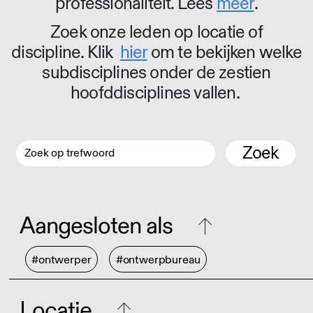
professionaliteit. Lees
meer
.
Zoek onze leden op locatie of
discipline. Klik
hier
om te bekijken welke
subdisciplines onder de zestien
hoofddisciplines vallen.
Zoek
Aangesloten als
#ontwerper
#ontwerpbureau
Locatie