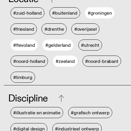
#zuid-holland
#buitenland
#groningen
#friesland
#drenthe
#overijssel
#flevoland
#gelderland
#utrecht
#noord-holland
#zeeland
#noord-brabant
#limburg
Discipline
#illustratie en animatie
#grafisch ontwerp
#digital design
#industrieel ontwerp