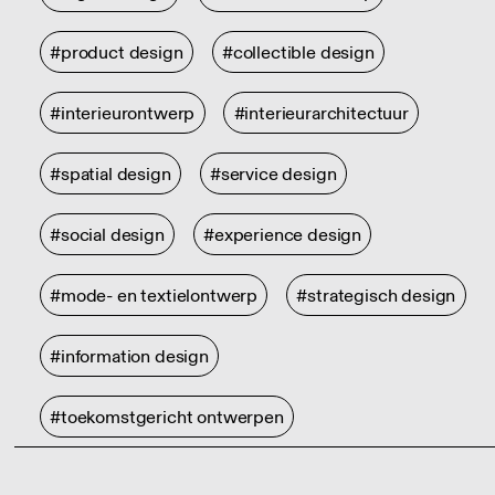
#product design
#collectible design
#interieurontwerp
#interieurarchitectuur
#spatial design
#service design
#social design
#experience design
#mode- en textielontwerp
#strategisch design
#information design
#toekomstgericht ontwerpen