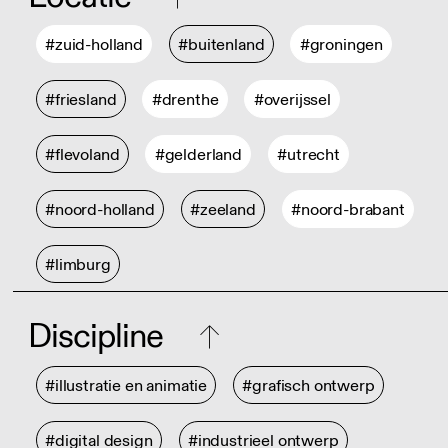
#zuid-holland
#buitenland
#groningen
#friesland
#drenthe
#overijssel
#flevoland
#gelderland
#utrecht
#noord-holland
#zeeland
#noord-brabant
#limburg
Discipline
#illustratie en animatie
#grafisch ontwerp
#digital design
#industrieel ontwerp