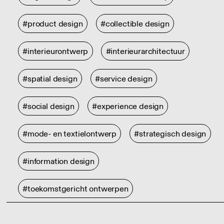
#product design
#collectible design
#interieurontwerp
#interieurarchitectuur
#spatial design
#service design
#social design
#experience design
#mode- en textielontwerp
#strategisch design
#information design
#toekomstgericht ontwerpen