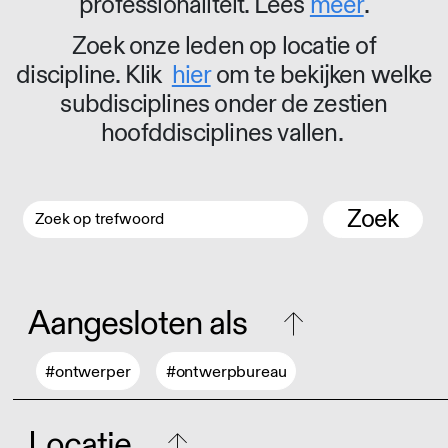
professionaliteit. Lees
meer
.
Zoek onze leden op locatie of
discipline. Klik
hier
om te bekijken welke
subdisciplines onder de zestien
hoofddisciplines vallen.
Zoek
Aangesloten als
#ontwerper
#ontwerpbureau
Locatie