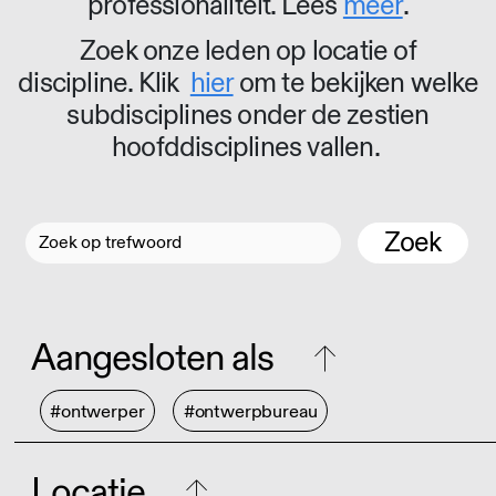
professionaliteit. Lees
meer
.
Zoek onze leden op locatie of
discipline. Klik
hier
om te bekijken welke
subdisciplines onder de zestien
hoofddisciplines vallen.
Zoek
Aangesloten als
#ontwerper
#ontwerpbureau
Locatie