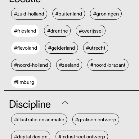
#zuid-holland
#buitenland
#groningen
#friesland
#drenthe
#overijssel
#flevoland
#gelderland
#utrecht
#noord-holland
#zeeland
#noord-brabant
#limburg
Discipline
#illustratie en animatie
#grafisch ontwerp
#digital design
#industrieel ontwerp