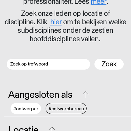
professionaliteit. Lees
meer
.
Zoek onze leden op locatie of
discipline. Klik
hier
om te bekijken welke
subdisciplines onder de zestien
hoofddisciplines vallen.
Zoek
Aangesloten als
#ontwerper
#ontwerpbureau
Locatie