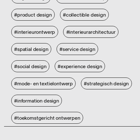
#product design
#collectible design
#interieurontwerp
#interieurarchitectuur
#spatial design
#service design
#social design
#experience design
#mode- en textielontwerp
#strategisch design
#information design
#toekomstgericht ontwerpen