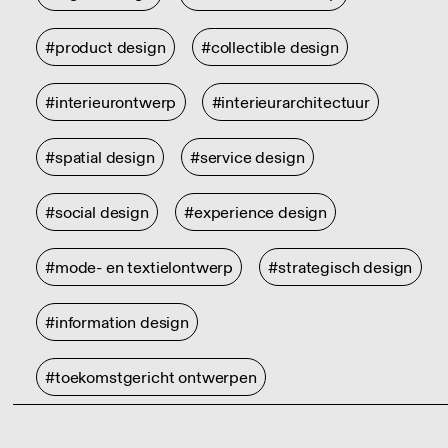
#product design
#collectible design
#interieurontwerp
#interieurarchitectuur
#spatial design
#service design
#social design
#experience design
#mode- en textielontwerp
#strategisch design
#information design
#toekomstgericht ontwerpen