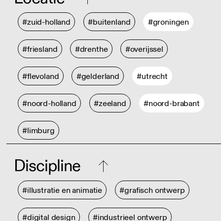
#zuid-holland
#buitenland
#groningen
#friesland
#drenthe
#overijssel
#flevoland
#gelderland
#utrecht
#noord-holland
#zeeland
#noord-brabant
#limburg
Discipline
#illustratie en animatie
#grafisch ontwerp
#digital design
#industrieel ontwerp