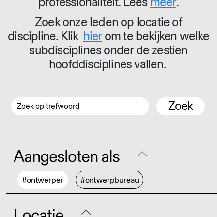
professionaliteit. Lees
meer
.
Zoek onze leden op locatie of
discipline. Klik
hier
om te bekijken welke
subdisciplines onder de zestien
hoofddisciplines vallen.
Zoek
Aangesloten als
#ontwerper
#ontwerpbureau
Locatie