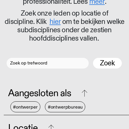
professionaliteit. Lees
meer
.
Zoek onze leden op locatie of
discipline. Klik
hier
om te bekijken welke
subdisciplines onder de zestien
hoofddisciplines vallen.
Zoek
Aangesloten als
#ontwerper
#ontwerpbureau
Locatie