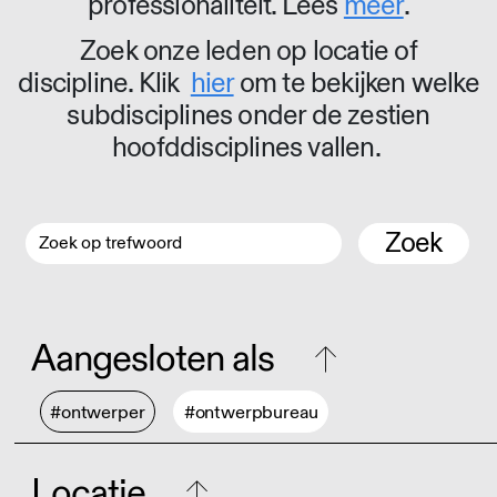
professionaliteit. Lees
meer
.
Zoek onze leden op locatie of
discipline. Klik
hier
om te bekijken welke
subdisciplines onder de zestien
hoofddisciplines vallen.
Zoek
Aangesloten als
#ontwerper
#ontwerpbureau
Locatie