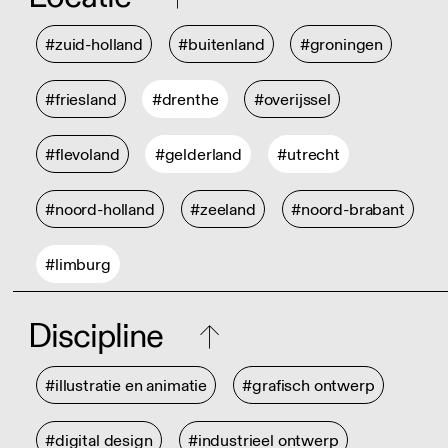
#zuid-holland
#buitenland
#groningen
#friesland
#drenthe
#overijssel
#flevoland
#gelderland
#utrecht
#noord-holland
#zeeland
#noord-brabant
#limburg
Discipline
#illustratie en animatie
#grafisch ontwerp
#digital design
#industrieel ontwerp