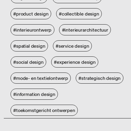
#product design
#collectible design
#interieurontwerp
#interieurarchitectuur
#spatial design
#service design
#social design
#experience design
#mode- en textielontwerp
#strategisch design
#information design
#toekomstgericht ontwerpen