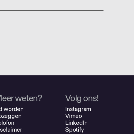
eer weten?
Volg ons!
d worden
Instagram
pzeggen
Vimeo
lofon
LinkedIn
sclaimer
Spotify