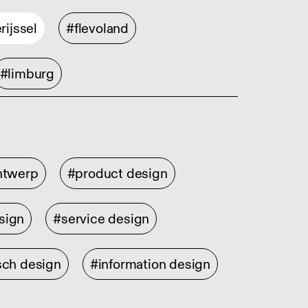
rijssel
#flevoland
#limburg
ontwerp
#product design
sign
#service design
sch design
#information design