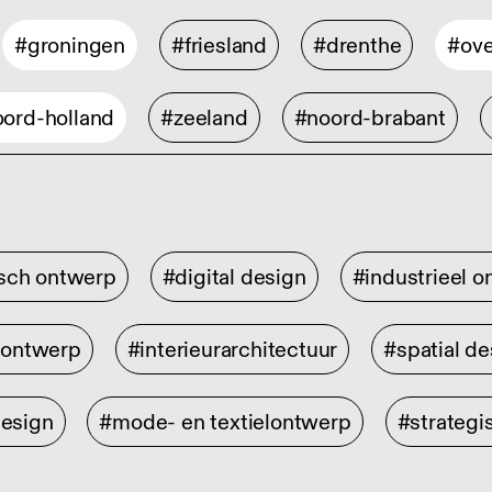
#groningen
#friesland
#drenthe
#ove
ord-holland
#zeeland
#noord-brabant
isch ontwerp
#digital design
#industrieel 
rontwerp
#interieurarchitectuur
#spatial de
design
#mode- en textielontwerp
#strategi