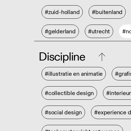
#zuid-holland
#buitenland
#gelderland
#utrecht
#no
Discipline
#illustratie en animatie
#graf
#collectible design
#interieu
#social design
#experience 