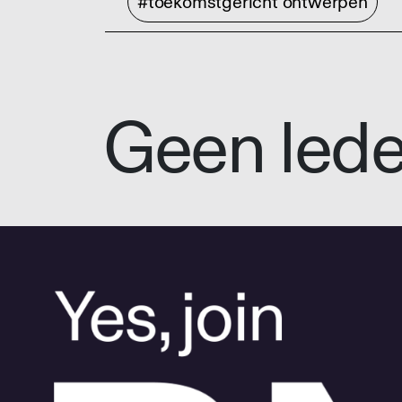
#toekomstgericht ontwerpen
Geen led