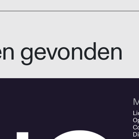
en gevonden
M
Li
O
Co
Di