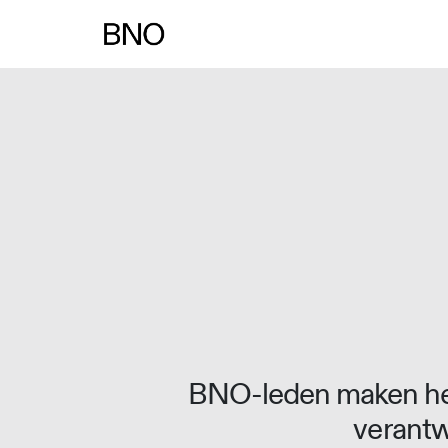
Overslaan naar inhoud
BNO-leden maken het
verantw