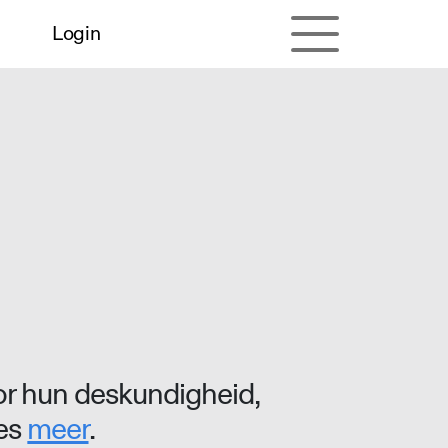
Login
r hun deskundigheid,
ees
meer
.