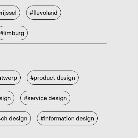
rijssel
#flevoland
#limburg
ontwerp
#product design
sign
#service design
sch design
#information design