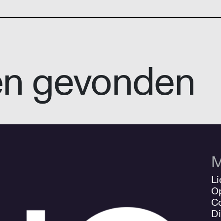
en gevonden
M
Li
O
Co
Di