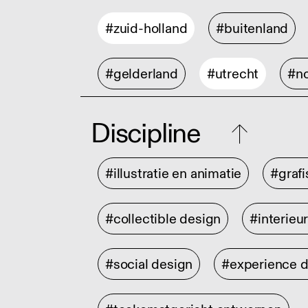
#zuid-holland
#buitenland
#gelderland
#utrecht
#no
Discipline
#illustratie en animatie
#graf
#collectible design
#interieu
#social design
#experience 