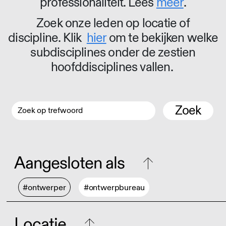
professionaliteit. Lees
meer
.
Zoek onze leden op locatie of
discipline. Klik
hier
om te bekijken welke
subdisciplines onder de zestien
hoofddisciplines vallen.
Zoek
Aangesloten als
#ontwerper
#ontwerpbureau
Locatie