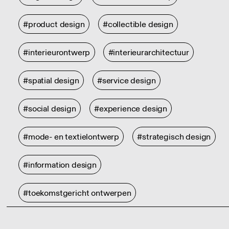
#product design
#collectible design
#interieurontwerp
#interieurarchitectuur
#spatial design
#service design
#social design
#experience design
#mode- en textielontwerp
#strategisch design
#information design
#toekomstgericht ontwerpen