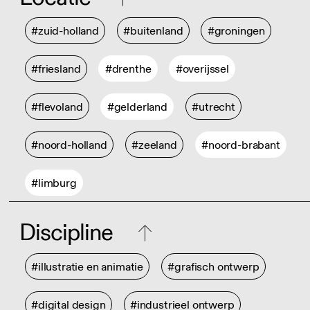
#zuid-holland
#buitenland
#groningen
#friesland
#drenthe
#overijssel
#flevoland
#gelderland
#utrecht
#noord-holland
#zeeland
#noord-brabant
#limburg
Discipline
#illustratie en animatie
#grafisch ontwerp
#digital design
#industrieel ontwerp