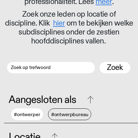
professionaliteit. Lees
meer
.
Zoek onze leden op locatie of
discipline. Klik
hier
om te bekijken welke
subdisciplines onder de zestien
hoofddisciplines vallen.
Zoek
Aangesloten als
#ontwerper
#ontwerpbureau
Locatie