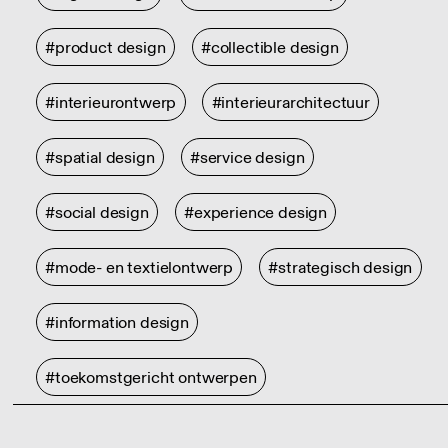
#product design
#collectible design
#interieurontwerp
#interieurarchitectuur
#spatial design
#service design
#social design
#experience design
#mode- en textielontwerp
#strategisch design
#information design
#toekomstgericht ontwerpen