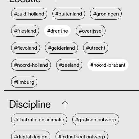
#zuid-holland
#buitenland
#groningen
#friesland
#drenthe
#overijssel
#flevoland
#gelderland
#utrecht
#noord-holland
#zeeland
#noord-brabant
#limburg
Discipline
#illustratie en animatie
#grafisch ontwerp
#digital design
#industrieel ontwerp