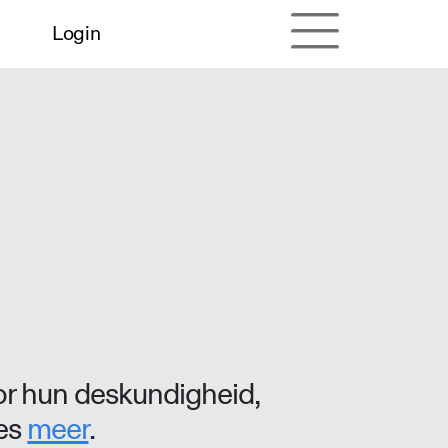
Login
r hun deskundigheid,
ees
meer
.